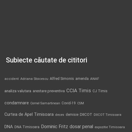
Subiecte căutate de cititori
Alfred Simonis
amenda
ANAF
accident
Adriana Stoicescu
CCIA Timis
analiza valutara
arestare preventiva
CJ Timis
condamnare
Covid-19
Cornel Samartinean
CSM
Curtea de Apel Timisoara
DIICOT
demisie
deces
DIICOT Timisoara
Dominic Fritz
DNA
dosar penal
DNA Timisoara
expozitie Timisoara