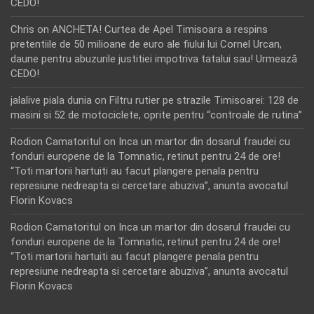
CEDO!
Chris
on
ANCHETA! Curtea de Apel Timisoara a respins
pretentiile de 50 milioane de euro ale fiului lui Cornel Urcan,
daune pentru abuzurile justitiei impotriva tatalui sau! Urmează
CEDO!
jalalive piala dunia
on
Filtru rutier pe strazile Timisoarei: 128 de
masini si 52 de motociclete, oprite pentru “controale de rutina”
Rodion Camatoritul
on
Inca un martor din dosarul fraudei cu
fonduri europene de la Tomnatic, retinut pentru 24 de ore!
“Toti martorii hartuiti au facut plangere penala pentru
represiune nedreapta si cercetare abuziva”, anunta avocatul
Florin Kovacs
Rodion Camatoritul
on
Inca un martor din dosarul fraudei cu
fonduri europene de la Tomnatic, retinut pentru 24 de ore!
“Toti martorii hartuiti au facut plangere penala pentru
represiune nedreapta si cercetare abuziva”, anunta avocatul
Florin Kovacs