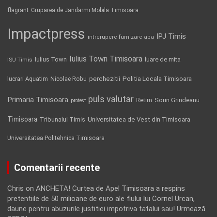
flagrant
Gruparea de Jandarmi Mobila Timisoara
Impactpress
IPJ Timis
intrerupere furnizare apa
Iulius Town Timisoara
Iulius Town
luare de mita
ISU Timis
Politia Locala Timisoara
lucrari Aquatim
perchezitii
Nicolae Robu
puls valutar
Primaria Timisoara
Retim
Sorin Grindeanu
protest
Timisoara
Tribunalul Timis
Universitatea de Vest din Timisoara
Universitatea Politehnica Timisoara
Comentarii recente
Chris
on
ANCHETA! Curtea de Apel Timisoara a respins
pretentiile de 50 milioane de euro ale fiului lui Cornel Urcan,
daune pentru abuzurile justitiei impotriva tatalui sau! Urmează