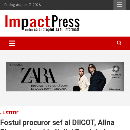
Skip
Friday, August 7, 2026
to
content
Pentru ca ai dreptul sa fii informat!
IMPACTPRESS
JUSTITIE
Fostul procuror sef al DIICOT, Alina