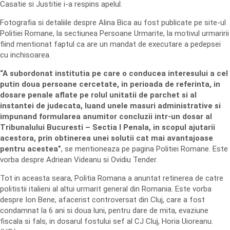
Casatie si Justitie i-a respins apelul.
Fotografia si detaliile despre Alina Bica au fost publicate pe site-ul
Politiei Romane, la sectiunea Persoane Urmarite, la motivul urmaririi
fiind mentionat faptul ca are un mandat de executare a pedepsei
cu inchisoarea.
“A subordonat institutia pe care o conducea interesului a cel
putin doua persoane cercetate, in perioada de referinta, in
dosare penale aflate pe rolul unitatii de parchet si al
instantei de judecata, luand unele masuri administrative si
impunand formularea anumitor concluzii intr-un dosar al
Tribunalului Bucuresti – Sectia I Penala, in scopul ajutarii
acestora, prin obtinerea unei solutii cat mai avantajoase
pentru acestea”
, se mentioneaza pe pagina Politiei Romane. Este
vorba despre Adriean Videanu si Ovidiu Tender.
Tot in aceasta seara, Politia Romana a anuntat retinerea de catre
politistii italieni al altui urmarit general din Romania. Este vorba
despre Ion Bene, afacerist controversat din Cluj, care a fost
condamnat la 6 ani si doua luni, pentru dare de mita, evaziune
fiscala si fals, in dosarul fostului sef al CJ Cluj, Horia Uioreanu.