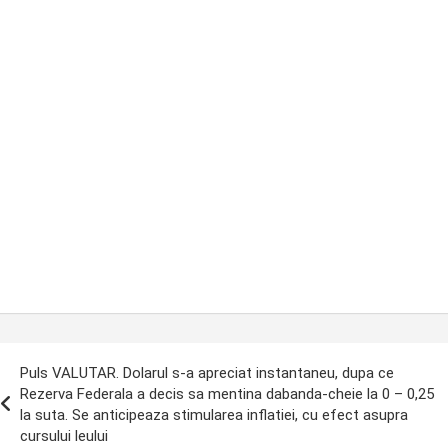
ost
Puls VALUTAR. Dolarul s-a apreciat instantaneu, dupa ce
avigation
Rezerva Federala a decis sa mentina dabanda-cheie la 0 – 0,25
la suta. Se anticipeaza stimularea inflatiei, cu efect asupra
cursului leului