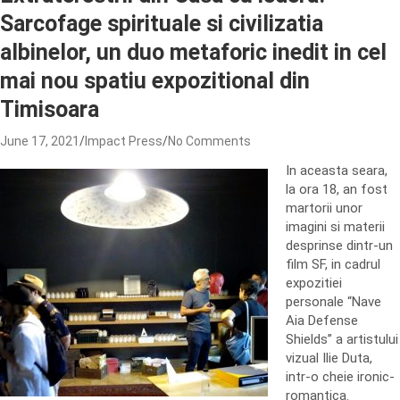
Sarcofage spirituale si civilizatia
albinelor, un duo metaforic inedit in cel
mai nou spatiu expozitional din
Timisoara
June 17, 2021
Impact Press
No Comments
In aceasta seara,
la ora 18, an fost
martorii unor
imagini si materii
desprinse dintr-un
film SF, in cadrul
expozitiei
personale “Nave
Aia Defense
Shields” a artistului
vizual Ilie Duta,
intr-o cheie ironic-
romantica.