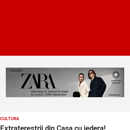
CULTURA
Extraterestrii din Casa cu iedera!