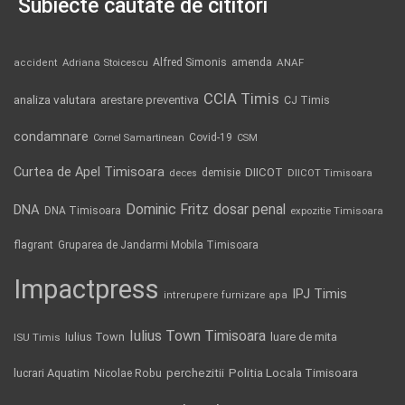
Subiecte căutate de cititori
Alfred Simonis
amenda
ANAF
accident
Adriana Stoicescu
CCIA Timis
analiza valutara
arestare preventiva
CJ Timis
condamnare
Covid-19
Cornel Samartinean
CSM
Curtea de Apel Timisoara
DIICOT
demisie
deces
DIICOT Timisoara
Dominic Fritz
DNA
dosar penal
DNA Timisoara
expozitie Timisoara
flagrant
Gruparea de Jandarmi Mobila Timisoara
Impactpress
IPJ Timis
intrerupere furnizare apa
Iulius Town Timisoara
Iulius Town
luare de mita
ISU Timis
Politia Locala Timisoara
lucrari Aquatim
perchezitii
Nicolae Robu