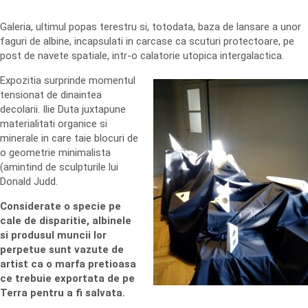
Galeria, ultimul popas terestru si, totodata, baza de lansare a unor
faguri de albine, incapsulati in carcase ca scuturi protectoare, pe
post de navete spatiale, intr-o calatorie utopica intergalactica.
Expozitia surprinde momentul
tensionat de dinaintea
decolarii. Ilie Duta juxtapune
materialitati organice si
minerale in care taie blocuri de
o geometrie minimalista
(amintind de sculpturile lui
Donald Judd.
Considerate o specie pe
cale de disparitie, albinele
si produsul muncii lor
perpetue sunt vazute de
artist ca o marfa pretioasa
ce trebuie exportata de pe
Terra pentru a fi salvata.