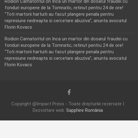
Rodion Camatoritul
on
Inca un martor din dosarul fraudei cu
fonduri europene de la Tomnatic, retinut pentru 24 de ore!
“Toti martorii hartuiti au facut plangere penala pentru
represiune nedreapta si cercetare abuziva”, anunta avocatul
Florin Kovacs
Rodion Camatoritul
on
Inca un martor din dosarul fraudei cu
fonduri europene de la Tomnatic, retinut pentru 24 de ore!
“Toti martorii hartuiti au facut plangere penala pentru
represiune nedreapta si cercetare abuziva”, anunta avocatul
Florin Kovacs
Copyright @Impact Press - Toate drepturile rezervate |
Dezvoltare web:
Sapphire România