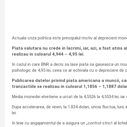
Actuala criza politica este principalul motiv al deprecierii mo
Piata valutara nu crede in lacrimi, iar, azi, a fost atins
realizau in culoarul 4,944 – 4,95 lei.
In cazul in care BNR a decis sa lase piata sa gaseasca un nou e
psihologic de 4,95 lei, ceea ce ar echivala cu o depreciere de c
Publicarea datelor privind piata americana a muncii, car
tranzactiile se realizau in culoarul 1,1856 – 1,1887 dola
Media monedei elvetiene a urcat de la 4,5526 la 4,5534 lei, iar ce
Dupa accelerarea, de vineri, la 1.834 dolari, uncia fluctua, lu
lei.
In linie cu angajamentul de a asigura un „control strict al lic