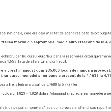
nedei nationale, care era deja afectat de adancirea deficitelor: bugeta
 al treilea maxim din septembrie, media euro crescand de la 4,94
chilibru pentru cursul euro/leu, pana la rezolvarea crizei guvernamen
irca 1,65% fata de sfarsitul anului trecut.
e a creat in august doar 235.000 locuri de munca a provocat, v
ri, iar cursul monedei americane a crescut de la 4,1633 la 4,17
a a lirei sterline a urcat de 5,7680 la 5,7727 lei.
ni, in culoarul 1.823 – 1.828 dolari. Adaugand si aprecierea monedei am
hiditatii de pe piata monetara”, asa cum preciza in ultimul sau raport 