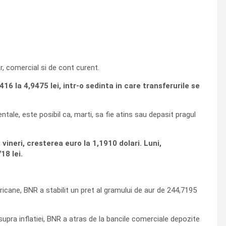
r, comercial si de cont curent.
16 la 4,9475 lei, intr-o sedinta in care transferurile se
tale, este posibil ca, marti, sa fie atins sau depasit pragul
ineri, cresterea euro la 1,1910 dolari. Luni,
18 lei.
ericane, BNR a stabilit un pret al gramului de aur de 244,7195
asupra inflatiei, BNR a atras de la bancile comerciale depozite