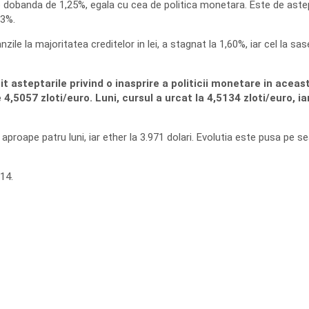
o dobanda de 1,25%, egala cu cea de politica monetara. Este de astep
83%.
nzile la majoritatea creditelor in lei, a stagnat la 1,60%, iar cel la sas
tit asteptarile privind o inasprire a politicii monetare in ace
 4,5057 zloti/euro. Luni, cursul a urcat la 4,5134 zloti/euro,
 aproape patru luni, iar ether la 3.971 dolari. Evolutia este pusa pe s
14.