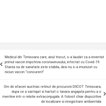
ost
Medicul din Timisoara care, anul trecut, s-a laudat ca a inventat
avigation
primul vaccin impotriva coronavirusului, infectat cu Covid-19.
Starea sa de sanatate este stabila, desi nu s-a imunizat cu
niciun vaccin “concurent”
Om de afaceri austriac retinut de procurorii DIICOT Timisoara,
dupa ce a santajat si hartuit o tanara angajata pentru a o
mentine intr-o relatie extraconjugala. A folosit chiar dispozitive
de localizare si inregistrare ambientala