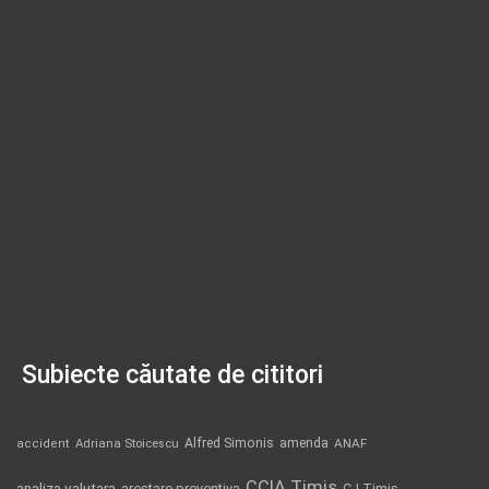
Subiecte căutate de cititori
Alfred Simonis
amenda
ANAF
accident
Adriana Stoicescu
CCIA Timis
analiza valutara
arestare preventiva
CJ Timis