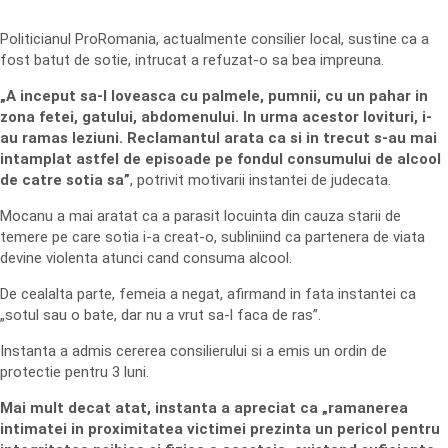
Politicianul ProRomania, actualmente consilier local, sustine ca a
fost batut de sotie, intrucat a refuzat-o sa bea impreuna.
„A inceput sa-l loveasca cu palmele, pumnii, cu un pahar in
zona fetei, gatului, abdomenului. In urma acestor lovituri, i-
au ramas leziuni. Reclamantul arata ca si in trecut s-au mai
intamplat astfel de episoade pe fondul consumului de alcool
de catre sotia sa”
, potrivit motivarii instantei de judecata.
Mocanu a mai aratat ca a parasit locuinta din cauza starii de
temere pe care sotia i-a creat-o, subliniind ca partenera de viata
devine violenta atunci cand consuma alcool.
De cealalta parte, femeia a negat, afirmand in fata instantei ca
„sotul sau o bate, dar nu a vrut sa-l faca de ras”.
Instanta a admis cererea consilierului si a emis un ordin de
protectie pentru 3 luni.
Mai mult decat atat, instanta a apreciat ca „ramanerea
intimatei in proximitatea victimei prezinta un pericol pentru