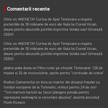
Comentarii recente
Chris
on
ANCHETA! Curtea de Apel Timisoara a respins
pretentiile de 50 milioane de euro ale fiului lui Cornel Urcan,
daune pentru abuzurile justitiei impotriva tatalui sau! Urmează
CEDO!
Chris
on
ANCHETA! Curtea de Apel Timisoara a respins
pretentiile de 50 milioane de euro ale fiului lui Cornel Urcan,
daune pentru abuzurile justitiei impotriva tatalui sau! Urmează
CEDO!
jalalive piala dunia
on
Filtru rutier pe strazile Timisoarei: 128 de
masini si 52 de motociclete, oprite pentru “controale de rutina”
Rodion Camatoritul
on
Inca un martor din dosarul fraudei cu
fonduri europene de la Tomnatic, retinut pentru 24 de ore!
“Toti martorii hartuiti au facut plangere penala pentru
represiune nedreapta si cercetare abuziva”, anunta avocatul
Florin Kovacs