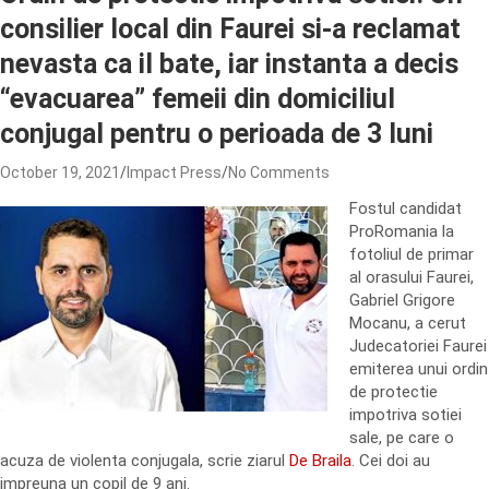
consilier local din Faurei si-a reclamat
nevasta ca il bate, iar instanta a decis
“evacuarea” femeii din domiciliul
conjugal pentru o perioada de 3 luni
October 19, 2021
Impact Press
No Comments
Fostul candidat
ProRomania la
fotoliul de primar
al orasului Faurei,
Gabriel Grigore
Mocanu, a cerut
Judecatoriei Faurei
emiterea unui ordin
de protectie
impotriva sotiei
sale, pe care o
acuza de violenta conjugala, scrie ziarul
De Braila
. Cei doi au
impreuna un copil de 9 ani.