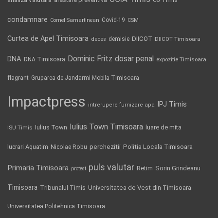
condamnare
Covid-19
Cornel Samartinean
CSM
Curtea de Apel Timisoara
DIICOT
demisie
deces
DIICOT Timisoara
Dominic Fritz
DNA
dosar penal
DNA Timisoara
expozitie Timisoara
flagrant
Gruparea de Jandarmi Mobila Timisoara
Impactpress
IPJ Timis
intrerupere furnizare apa
Iulius Town Timisoara
Iulius Town
luare de mita
ISU Timis
Politia Locala Timisoara
lucrari Aquatim
perchezitii
Nicolae Robu
puls valutar
Primaria Timisoara
Retim
Sorin Grindeanu
protest
Timisoara
Tribunalul Timis
Universitatea de Vest din Timisoara
Universitatea Politehnica Timisoara