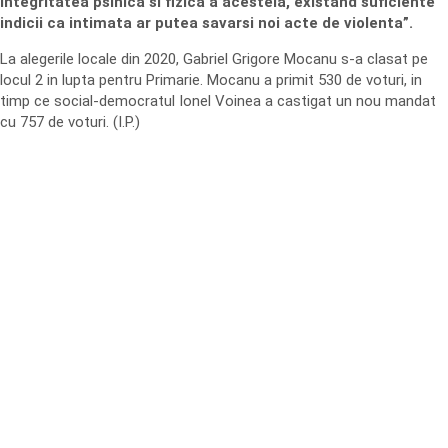
integritatea psihica si fizica a acesteia, existand suficiente
indicii ca intimata ar putea savarsi noi acte de violenta”.
La alegerile locale din 2020, Gabriel Grigore Mocanu s-a clasat pe
locul 2 in lupta pentru Primarie. Mocanu a primit 530 de voturi, in
timp ce social-democratul Ionel Voinea a castigat un nou mandat
cu 757 de voturi. (I.P.)