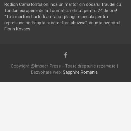
Rodion Camatoritul
on
Inca un martor din dosarul fraudei cu
fonduri europene de la Tomnatic, retinut pentru 24 de ore!
“Toti martorii hartuiti au facut plangere penala pentru
represiune nedreapta si cercetare abuziva”, anunta avocatul
Florin Kovacs
Copyright @Impact Press - Toate drepturile rezervate |
Dezvoltare web:
Sapphire România