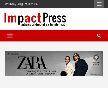
Skip
Saturday, August 8, 2026
to
content
Pentru ca ai dreptul sa fii informat!
IMPACTPRESS