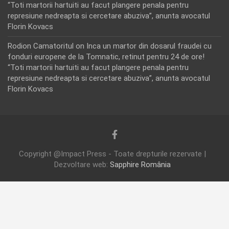
“Toti martorii hartuiti au facut plangere penala pentru
represiune nedreapta si cercetare abuziva”, anunta avocatul
Florin Kovacs
Rodion Camatoritul
on
Inca un martor din dosarul fraudei cu
fonduri europene de la Tomnatic, retinut pentru 24 de ore!
“Toti martorii hartuiti au facut plangere penala pentru
represiune nedreapta si cercetare abuziva”, anunta avocatul
Florin Kovacs
Copyright @Impact Press - Toate drepturile rezervate |
Dezvoltare web:
Sapphire România