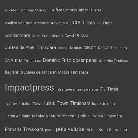
Alfred Simonis
amenda
ANAF
accident
Adriana Stoicescu
CCIA Timis
analiza valutara
arestare preventiva
CJ Timis
condamnare
Covid-19
Cornel Samartinean
CSM
Curtea de Apel Timisoara
DIICOT
demisie
deces
DIICOT Timisoara
Dominic Fritz
DNA
dosar penal
DNA Timisoara
expozitie Timisoara
flagrant
Gruparea de Jandarmi Mobila Timisoara
Impactpress
IPJ Timis
intrerupere furnizare apa
Iulius Town Timisoara
Iulius Town
luare de mita
ISU Timis
Politia Locala Timisoara
lucrari Aquatim
perchezitii
Nicolae Robu
puls valutar
Primaria Timisoara
Retim
Sorin Grindeanu
protest