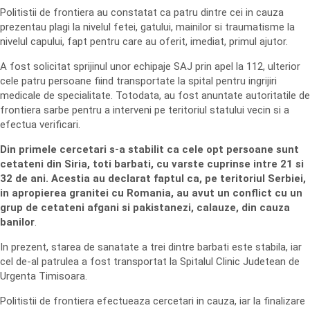
Politistii de frontiera au constatat ca patru dintre cei in cauza
prezentau plagi la nivelul fetei, gatului, mainilor si traumatisme la
nivelul capului, fapt pentru care au oferit, imediat, primul ajutor.
A fost solicitat sprijinul unor echipaje SAJ prin apel la 112, ulterior
cele patru persoane fiind transportate la spital pentru ingrijiri
medicale de specialitate. Totodata, au fost anuntate autoritatile de
frontiera sarbe pentru a interveni pe teritoriul statului vecin si a
efectua verificari.
Din primele cercetari s-a stabilit ca cele opt persoane sunt
cetateni din Siria, toti barbati, cu varste cuprinse intre 21 si
32 de ani. Acestia au declarat faptul ca, pe teritoriul Serbiei,
in apropierea granitei cu Romania, au avut un conflict cu un
grup de cetateni afgani si pakistanezi, calauze, din cauza
banilor
.
In prezent, starea de sanatate a trei dintre barbati este stabila, iar
cel de-al patrulea a fost transportat la Spitalul Clinic Judetean de
Urgenta Timisoara.
Politistii de frontiera efectueaza cercetari in cauza, iar la finalizare