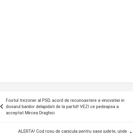
ost
Fostul trezorier al PSD, acord de recunoastere a vinovatiei in
avigation
dosarul banilor delapidati de la partid! VEZI ce pedeapsa a
acceptat Mircea Draghici
ALERTA! Cod rosu de canicula pentru sase judete, unde