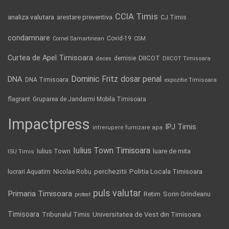
CCIA Timis
analiza valutara
arestare preventiva
CJ Timis
condamnare
Covid-19
Cornel Samartinean
CSM
Curtea de Apel Timisoara
DIICOT
demisie
deces
DIICOT Timisoara
Dominic Fritz
DNA
dosar penal
DNA Timisoara
expozitie Timisoara
flagrant
Gruparea de Jandarmi Mobila Timisoara
Impactpress
IPJ Timis
intrerupere furnizare apa
Iulius Town Timisoara
Iulius Town
luare de mita
ISU Timis
Politia Locala Timisoara
lucrari Aquatim
perchezitii
Nicolae Robu
puls valutar
Primaria Timisoara
Retim
Sorin Grindeanu
protest
Timisoara
Tribunalul Timis
Universitatea de Vest din Timisoara