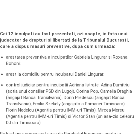
Cei 12 inculpati au fost prezentati, azi noapte, in fata unui
judecator de drepturi si libertati de la Tribunalul Bucuresti,
care a dispus masuri preventive, dupa cum urmeaza:
arestarea preventiva a inculpatilor Gabriela Lingurar si Roxana
Bohoni;
arest la domiciliu pentru inculpatul Daniel Lingurar;
control judiciar pentru inculpatii Adriana Istrate, Adina Dumitriu
(sotia unui consilier PSD din Lugoj), Corina Pop, Camelia Draghia
(angajat Banca Transilvania), Dorin Predescu (angajat Banca
Transilvania), Emilia Szekely (angajata a Primariei Timisoara),
Florin Nedelcu (Agentia pentru IMM-uri Timis), Mircea Mereu
(Agentia pentru IMM-uri Timis) si Victor Stan (un asa-zis celebru
DJ din Timisoara).
Potrivit unui comunicat emis de Parchetul European, pentru a