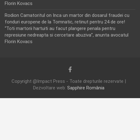
Florin Kovacs
Rodion Camatoritul
on
Inca un martor din dosarul fraudei cu
fonduri europene de la Tomnatic, retinut pentru 24 de ore!
“Toti martorii hartuiti au facut plangere penala pentru
represiune nedreapta si cercetare abuziva”, anunta avocatul
Florin Kovacs
Copyright @Impact Press - Toate drepturile rezervate |
Dezvoltare web:
Sapphire România