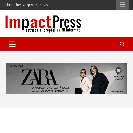
Skip
Thursday, August 6, 2026
to
content
Pentru ca ai dreptul sa fii informat!
IMPACTPRESS