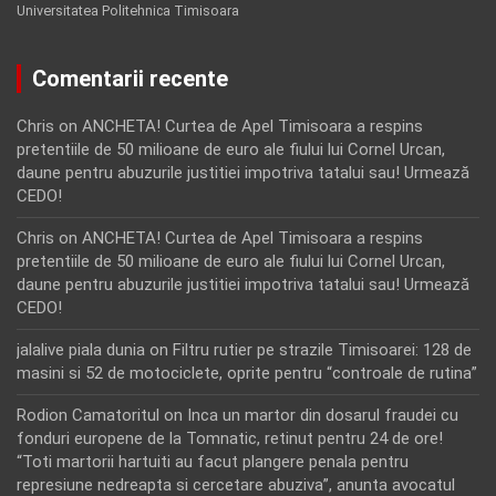
Universitatea Politehnica Timisoara
Comentarii recente
Chris
on
ANCHETA! Curtea de Apel Timisoara a respins
pretentiile de 50 milioane de euro ale fiului lui Cornel Urcan,
daune pentru abuzurile justitiei impotriva tatalui sau! Urmează
CEDO!
Chris
on
ANCHETA! Curtea de Apel Timisoara a respins
pretentiile de 50 milioane de euro ale fiului lui Cornel Urcan,
daune pentru abuzurile justitiei impotriva tatalui sau! Urmează
CEDO!
jalalive piala dunia
on
Filtru rutier pe strazile Timisoarei: 128 de
masini si 52 de motociclete, oprite pentru “controale de rutina”
Rodion Camatoritul
on
Inca un martor din dosarul fraudei cu
fonduri europene de la Tomnatic, retinut pentru 24 de ore!
“Toti martorii hartuiti au facut plangere penala pentru
represiune nedreapta si cercetare abuziva”, anunta avocatul