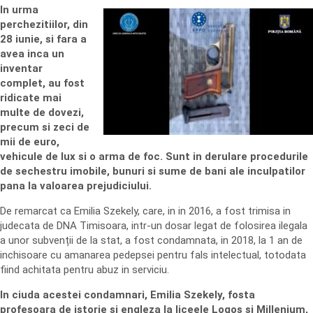
In urma
perchezitiilor, din
28 iunie, si fara a
avea inca un
inventar
complet, au fost
ridicate mai
multe de dovezi,
precum si zeci de
mii de euro,
vehicule de lux si o arma de foc. Sunt in derulare procedurile
de sechestru imobile, bunuri si sume de bani ale inculpatilor
pana la valoarea prejudiciului.
De remarcat ca Emilia Szekely, care, in in 2016, a fost trimisa in
judecata de DNA Timisoara, intr-un dosar legat de folosirea ilegala
a unor subvenții de la stat, a fost condamnata, in 2018, la 1 an de
inchisoare cu amanarea pedepsei pentru fals intelectual, totodata
fiind achitata pentru abuz in serviciu.
In ciuda acestei condamnari, Emilia Szekely, fosta
profesoara de istorie si engleza la liceele Logos si Millenium,