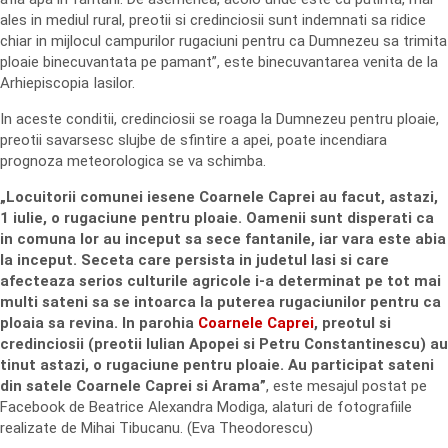
ales in mediul rural, preotii si credinciosii sunt indemnati sa ridice
chiar in mijlocul campurilor rugaciuni pentru ca Dumnezeu sa trimita
ploaie binecuvantata pe pamant”, este binecuvantarea venita de la
Arhiepiscopia Iasilor.
In aceste conditii, credinciosii se roaga la Dumnezeu pentru ploaie,
preotii savarsesc slujbe de sfintire a apei, poate incendiara
prognoza meteorologica se va schimba.
„Locuitorii comunei iesene Coarnele Caprei au facut, astazi,
1 iulie, o rugaciune pentru ploaie. Oamenii sunt disperati ca
in comuna lor au inceput sa sece fantanile, iar vara este abia
la inceput. Seceta care persista in judetul Iasi si care
afecteaza serios culturile agricole i-a determinat pe tot mai
multi sateni sa se intoarca la puterea rugaciunilor pentru ca
ploaia sa revina. In parohia
Coarnele Caprei
, preotul si
credinciosii (preotii Iulian Apopei si Petru Constantinescu) au
tinut astazi, o rugaciune pentru ploaie. Au participat sateni
din satele Coarnele Caprei si Arama”
, este mesajul postat pe
Facebook de Beatrice Alexandra Modiga, alaturi de fotografiile
realizate de Mihai Tibucanu. (Eva Theodorescu)