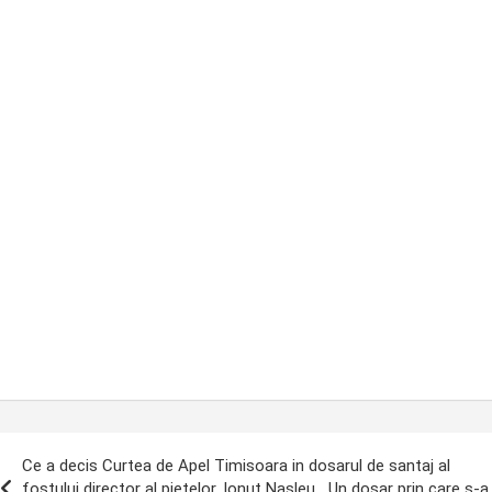
ost
Ce a decis Curtea de Apel Timisoara in dosarul de santaj al
avigation
fostului director al pietelor, Ionut Nasleu. „Un dosar prin care s-a