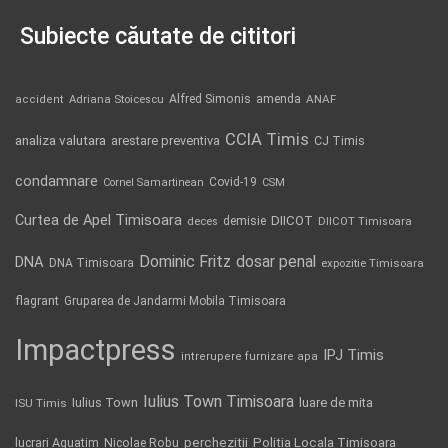
Subiecte căutate de cititori
Alfred Simonis
amenda
ANAF
accident
Adriana Stoicescu
CCIA Timis
analiza valutara
arestare preventiva
CJ Timis
condamnare
Covid-19
Cornel Samartinean
CSM
Curtea de Apel Timisoara
DIICOT
demisie
deces
DIICOT Timisoara
Dominic Fritz
DNA
dosar penal
DNA Timisoara
expozitie Timisoara
flagrant
Gruparea de Jandarmi Mobila Timisoara
Impactpress
IPJ Timis
intrerupere furnizare apa
Iulius Town Timisoara
Iulius Town
luare de mita
ISU Timis
Politia Locala Timisoara
lucrari Aquatim
perchezitii
Nicolae Robu