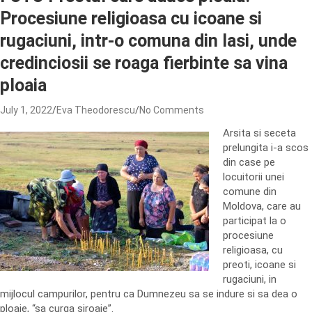
Procesiune religioasa cu icoane si
rugaciuni, intr-o comuna din Iasi, unde
credinciosii se roaga fierbinte sa vina
ploaia
July 1, 2022
Eva Theodorescu
No Comments
Arsita si seceta
prelungita i-a scos
din case pe
locuitorii unei
comune din
Moldova, care au
participat la o
procesiune
religioasa, cu
preoti, icoane si
rugaciuni, in
mijlocul campurilor, pentru ca Dumnezeu sa se indure si sa dea o
ploaie, “sa curga siroaie”.