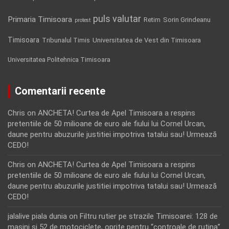
puls valutar
Primaria Timisoara
Retim
Sorin Grindeanu
protest
Timisoara
Tribunalul Timis
Universitatea de Vest din Timisoara
Universitatea Politehnica Timisoara
Comentarii recente
Chris
on
ANCHETA! Curtea de Apel Timisoara a respins
pretentiile de 50 milioane de euro ale fiului lui Cornel Urcan,
daune pentru abuzurile justitiei impotriva tatalui sau! Urmează
CEDO!
Chris
on
ANCHETA! Curtea de Apel Timisoara a respins
pretentiile de 50 milioane de euro ale fiului lui Cornel Urcan,
daune pentru abuzurile justitiei impotriva tatalui sau! Urmează
CEDO!
jalalive piala dunia
on
Filtru rutier pe strazile Timisoarei: 128 de
masini si 52 de motociclete, oprite pentru “controale de rutina”