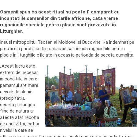
Oamenii spun ca acest ritual nu poate fi comparat cu
incantatiile samanilor din tarile africane, cata vreme
rugaciunile speciale pentru ploaie sunt prevazute in
Liturghier.
Insusi mitropolitul Teofan al Moldovei si Bucovinei i-a indemnat pe
preotii din parohii si din manastiri sa includa rugaciunile pentru
ploaie in liturghiile oficiate in aceasta perioada de seceta cumplita.
„Acest lucru este
extrem de necesar
in conditiile in care
pamantul are mare
nevoie de ploaie
(precipitatii),
seceta prelungita
fiind de natura a
afecta atat recolta
de anul viitor, cat si
nivelul la care se
afla apa in fantani. De asemenea, acolo unde este cu putinta, mai