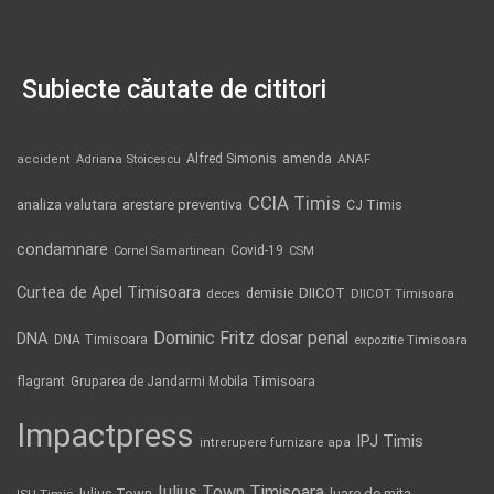
Subiecte căutate de cititori
Alfred Simonis
amenda
ANAF
accident
Adriana Stoicescu
CCIA Timis
analiza valutara
arestare preventiva
CJ Timis
condamnare
Covid-19
Cornel Samartinean
CSM
Curtea de Apel Timisoara
DIICOT
demisie
deces
DIICOT Timisoara
Dominic Fritz
DNA
dosar penal
DNA Timisoara
expozitie Timisoara
flagrant
Gruparea de Jandarmi Mobila Timisoara
Impactpress
IPJ Timis
intrerupere furnizare apa
Iulius Town Timisoara
Iulius Town
luare de mita
ISU Timis