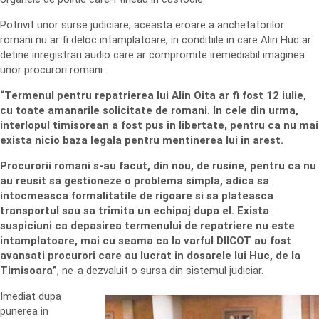
Potrivit unor surse judiciare, aceasta eroare a anchetatorilor
romani nu ar fi deloc intamplatoare, in conditiile in care Alin Huc ar
detine inregistrari audio care ar compromite iremediabil imaginea
unor procurori romani.
“Termenul pentru repatrierea lui Alin Oita ar fi fost 12 iulie,
cu toate amanarile solicitate de romani. In cele din urma,
interlopul timisorean a fost pus in libertate, pentru ca nu mai
exista nicio baza legala pentru mentinerea lui in arest.
Procurorii romani s-au facut, din nou, de rusine, pentru ca nu
au reusit sa gestioneze o problema simpla, adica sa
intocmeasca formalitatile de rigoare si sa plateasca
transportul sau sa trimita un echipaj dupa el. Exista
suspiciuni ca depasirea termenului de repatriere nu este
intamplatoare, mai cu seama ca la varful DIICOT au fost
avansati procurori care au lucrat in dosarele lui Huc, de la
Timisoara”
, ne-a dezvaluit o sursa din sistemul judiciar.
Imediat dupa
punerea in