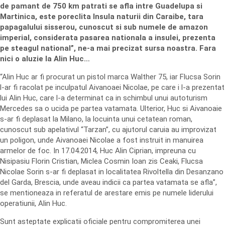
de pamant de 750 km patrati se afla intre Guadelupa si
Martinica, este poreclita Insula naturii din Caraibe, tara
papagalului sisserou, cunoscut si sub numele de amazon
imperial, considerata pasarea nationala a insulei, prezenta
pe steagul national”, ne-a mai precizat sursa noastra. Fara
nici o aluzie la Alin Huc…
“Alin Huc ar fi procurat un pistol marca Walther 75, iar Flucsa Sorin
l-ar fi racolat pe inculpatul Aivanoaei Nicolae, pe care i l-a prezentat
lui Alin Huc, care l-a determinat ca in schimbul unui autoturism
Mercedes sa o ucida pe partea vatamata. Ulterior, Huc si Aivanoaie
s-ar fi deplasat la Milano, la locuinta unui cetatean roman,
cunoscut sub apelativul “Tarzan”, cu ajutorul caruia au improvizat
un poligon, unde Aivanoaei Nicolae a fost instruit in manuirea
armelor de foc. In 17.04.2014, Huc Alin Ciprian, impreuna cu
Nisipasiu Florin Cristian, Miclea Cosmin Ioan zis Ceaki, Flucsa
Nicolae Sorin s-ar fi deplasat in localitatea Rivoltella din Desanzano
del Garda, Brescia, unde aveau indicii ca partea vatamata se afla”,
se mentioneaza in referatul de arestare emis pe numele liderului
operatiunii, Alin Huc.
Sunt asteptate explicatii oficiale pentru compromiterea unei