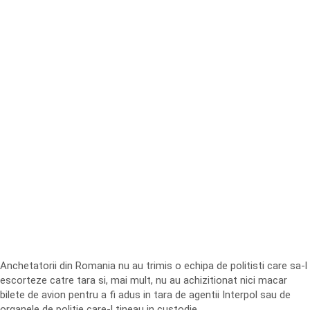
Anchetatorii din Romania nu au trimis o echipa de politisti care sa-l
escorteze catre tara si, mai mult, nu au achizitionat nici macar
bilete de avion pentru a fi adus in tara de agentii Interpol sau de
organele de politie care-l tineau in custodie.