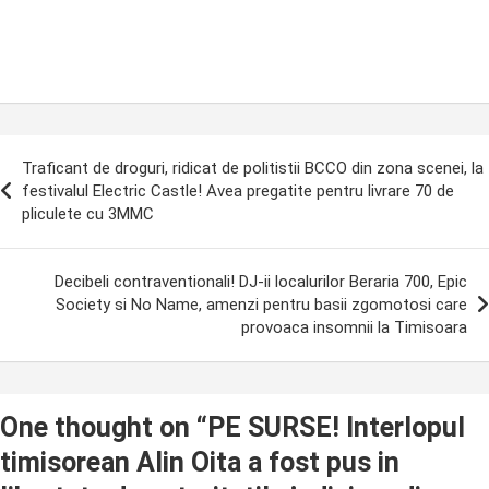
ost
Traficant de droguri, ridicat de politistii BCCO din zona scenei, la
avigation
festivalul Electric Castle! Avea pregatite pentru livrare 70 de
pliculete cu 3MMC
Decibeli contraventionali! DJ-ii localurilor Beraria 700, Epic
Society si No Name, amenzi pentru basii zgomotosi care
provoaca insomnii la Timisoara
One thought on “
PE SURSE! Interlopul
timisorean Alin Oita a fost pus in