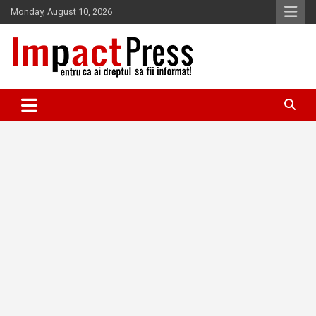
Skip
Monday, August 10, 2026
to
content
Pentru ca ai dreptul sa fii informat!
IMPACTPRESS