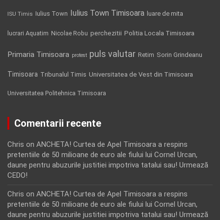
Iulius Town Timisoara
Iulius Town
luare de mita
ISU Timis
Politia Locala Timisoara
lucrari Aquatim
perchezitii
Nicolae Robu
puls valutar
Primaria Timisoara
Retim
Sorin Grindeanu
protest
Timisoara
Tribunalul Timis
Universitatea de Vest din Timisoara
Universitatea Politehnica Timisoara
Comentarii recente
Chris
on
ANCHETA! Curtea de Apel Timisoara a respins
pretentiile de 50 milioane de euro ale fiului lui Cornel Urcan,
daune pentru abuzurile justitiei impotriva tatalui sau! Urmează
CEDO!
Chris
on
ANCHETA! Curtea de Apel Timisoara a respins
pretentiile de 50 milioane de euro ale fiului lui Cornel Urcan,
daune pentru abuzurile justitiei impotriva tatalui sau! Urmează