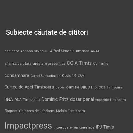
Subiecte căutate de cititori
Alfred Simonis
amenda
ANAF
accident
Adriana Stoicescu
CCIA Timis
analiza valutara
arestare preventiva
CJ Timis
condamnare
Covid-19
Cornel Samartinean
CSM
Curtea de Apel Timisoara
DIICOT
demisie
deces
DIICOT Timisoara
Dominic Fritz
DNA
dosar penal
DNA Timisoara
expozitie Timisoara
flagrant
Gruparea de Jandarmi Mobila Timisoara
Impactpress
IPJ Timis
intrerupere furnizare apa