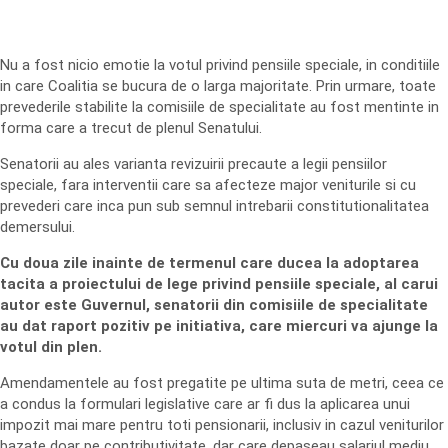
Nu a fost nicio emotie la votul privind pensiile speciale, in conditiile
in care Coalitia se bucura de o larga majoritate. Prin urmare, toate
prevederile stabilite la comisiile de specialitate au fost mentinte in
forma care a trecut de plenul Senatului.
Senatorii au ales varianta revizuirii precaute a legii pensiilor
speciale, fara interventii care sa afecteze major veniturile si cu
prevederi care inca pun sub semnul intrebarii constitutionalitatea
demersului.
Cu doua zile inainte de termenul care ducea la adoptarea
tacita a proiectului de lege privind pensiile speciale, al carui
autor este Guvernul, senatorii din comisiile de specialitate
au dat raport pozitiv pe initiativa, care miercuri va ajunge la
votul din plen.
Amendamentele au fost pregatite pe ultima suta de metri, ceea ce
a condus la formulari legislative care ar fi dus la aplicarea unui
impozit mai mare pentru toti pensionarii, inclusiv in cazul veniturilor
bazate doar pe contributivitate, dar care depaseau salariul mediu