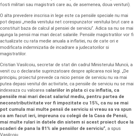
fosti militari sau magistrati care au, de asemenea, doua venituri).
O alta prevedere inscrisa in lege este ca pensiile speciale nu mai
pot depasi „media venitului net corespunzator venitului brut care a
constituit baza de calcul al pensiei de serviciu”. Adica sa nu se mai
ajunga la pensii mai mari decat salariile. Pensiile magistratilor vor fi
actualizate cu rata medie anuala a inflatiei, nu de cate ori e
modificata indemnizatia de incadrare a judecatorilor si
magistratilor.
Cristian Vasilcoiu, secretar de stat din cadrul Ministerului Muncii, a
venit cu o declaratie suprinzatoare despre aplicarea noii legi. „De
principiu, proiectul prevede ca nicio pensie de serviciu nu va mai
putea depasi venitul din activitate, ca pensiile de serviciu nu se mai
indexeaza cu valoarea s
alariilor in plata ci cu inflatia, ca
pensiile mai mari decat salariul mediu, pentru partea de
neconstributivitate vor fi impozitate cu 15%, ca nu se mai
pot cumula mai multe pensii de serviciu si vreau sa va spun
ca am facut ieri, impreuna cu colegii de la Casa de Pensii,
mai multe rulari in datele din sistem si acest proiect duce la
scaderi de pana la 81% ale pensiilor de serviciu”
, a spus
Vasilcoiu.