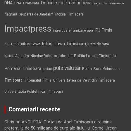
Dominic Fritz
DNA
dosar penal
DNA Timisoara
expozitie Timisoara
flagrant
Gruparea de Jandarmi Mobila Timisoara
Impactpress
IPJ Timis
intrerupere furnizare apa
Iulius Town Timisoara
Iulius Town
luare de mita
ISU Timis
Politia Locala Timisoara
lucrari Aquatim
perchezitii
Nicolae Robu
puls valutar
Primaria Timisoara
Retim
Sorin Grindeanu
protest
Timisoara
Tribunalul Timis
Universitatea de Vest din Timisoara
Universitatea Politehnica Timisoara
Comentarii recente
Chris
on
ANCHETA! Curtea de Apel Timisoara a respins
pretentiile de 50 milioane de euro ale fiului lui Cornel Urcan,