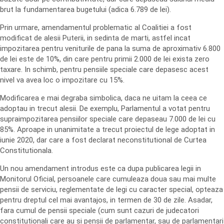
brut la fundamentarea bugetului (adica 6.789 de lei).
Prin urmare, amendamentul problematic al Coalitiei a fost
modificat de alesii Puterii, in sedinta de marti, astfel incat
impozitarea pentru veniturile de pana la suma de aproximativ 6.800
de lei este de 10%, din care pentru primii 2.000 de lei exista zero
taxare. In schimb, pentru pensiile speciale care depasesc acest
nivel va avea loc o impozitare cu 15%.
Modificarea e mai degraba simbolica, daca ne uitam la ceea ce
adoptau in trecut alesii. De exemplu, Parlamentul a votat pentru
supraimpozitarea pensiilor speciale care depaseau 7.000 de lei cu
85%. Aproape in unanimitate a trecut proiectul de lege adoptat in
iunie 2020, dar care a fost declarat neconstitutional de Curtea
Constitutionala.
Un nou amendament introdus este ca dupa publicarea legii in
Monitorul Oficial, persoanele care cumuleaza doua sau mai multe
pensii de serviciu, reglementate de legi cu caracter special, opteaza
pentru dreptul cel mai avantajos, in termen de 30 de zile. Asadar,
fara cumul de pensii speciale (cum sunt cazuri de judecatori
constitutionali care au si pensii de parlamentar, sau de parlamentari