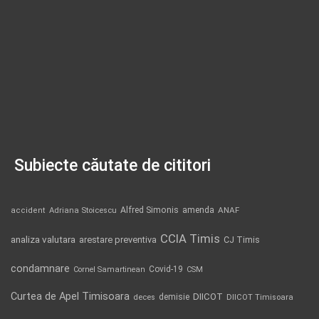
Subiecte căutate de cititori
Alfred Simonis
amenda
ANAF
accident
Adriana Stoicescu
CCIA Timis
analiza valutara
arestare preventiva
CJ Timis
condamnare
Covid-19
Cornel Samartinean
CSM
Curtea de Apel Timisoara
DIICOT
demisie
deces
DIICOT Timisoara