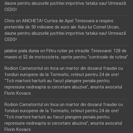
daune pentru abuzurile justitiei impotriva tatalui sau! Urmează
CEDO!
Chris
on
ANCHETA! Curtea de Apel Timisoara a respins
pretentiile de 50 milioane de euro ale fiului lui Cornel Urcan,
daune pentru abuzurile justitiei impotriva tatalui sau! Urmează
CEDO!
jalalive piala dunia
on
Filtru rutier pe strazile Timisoarei: 128 de
masini si 52 de motociclete, oprite pentru “controale de rutina”
Rodion Camatoritul
on
Inca un martor din dosarul fraudei cu
fonduri europene de la Tomnatic, retinut pentru 24 de ore!
“Toti martorii hartuiti au facut plangere penala pentru
represiune nedreapta si cercetare abuziva”, anunta avocatul
Florin Kovacs
Rodion Camatoritul
on
Inca un martor din dosarul fraudei cu
fonduri europene de la Tomnatic, retinut pentru 24 de ore!
“Toti martorii hartuiti au facut plangere penala pentru
represiune nedreapta si cercetare abuziva”, anunta avocatul
Florin Kovacs