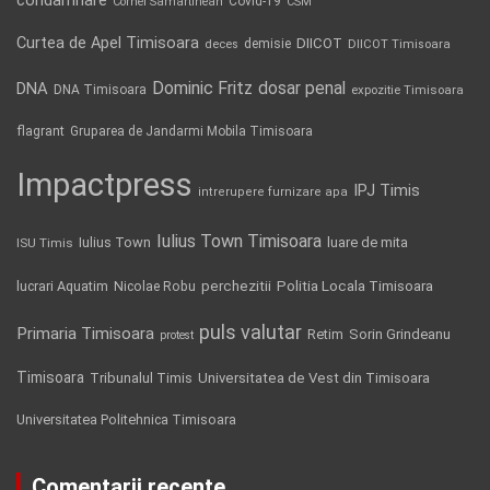
Covid-19
Cornel Samartinean
CSM
Curtea de Apel Timisoara
DIICOT
demisie
deces
DIICOT Timisoara
Dominic Fritz
DNA
dosar penal
DNA Timisoara
expozitie Timisoara
flagrant
Gruparea de Jandarmi Mobila Timisoara
Impactpress
IPJ Timis
intrerupere furnizare apa
Iulius Town Timisoara
Iulius Town
luare de mita
ISU Timis
Politia Locala Timisoara
lucrari Aquatim
perchezitii
Nicolae Robu
puls valutar
Primaria Timisoara
Retim
Sorin Grindeanu
protest
Timisoara
Tribunalul Timis
Universitatea de Vest din Timisoara
Universitatea Politehnica Timisoara
Comentarii recente