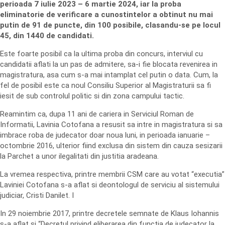
perioada 7 iulie 2023 – 6 martie 2024, iar la proba
eliminatorie de verificare a cunostintelor a obtinut nu mai
putin de 91 de puncte, din 100 posibile, clasandu-se pe locul
45, din 1440 de candidati.
Este foarte posibil ca la ultima proba din concurs, interviul cu
candidatii aflati la un pas de admitere, sa-i fie blocata revenirea in
magistratura, asa cum s-a mai intamplat cel putin o data. Cum, la
fel de posibil este ca noul Consiliu Superior al Magistraturii sa fi
iesit de sub controlul politic si din zona campului tactic.
Reamintim ca, dupa 11 ani de cariera in Serviciul Roman de
Informatii, Lavinia Cotofana a resusit sa intre in magistratura si sa
imbrace roba de judecator doar noua luni, in perioada ianuarie –
octombrie 2016, ulterior fiind exclusa din sistem din cauza sesizarii
la Parchet a unor ilegalitati din justitia aradeana.
La vremea respectiva, printre membrii CSM care au votat “executia”
Laviniei Cotofana s-a aflat si deontologul de serviciu al sistemului
judiciar, Cristi Danilet. I
In 29 noiembrie 2017, printre decretele semnate de Klaus Iohannis
s-a aflat si “Decretul privind eliberarea din functia de judecator la