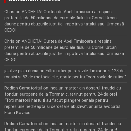
Chris
on
ANCHETA! Curtea de Apel Timisoara a respins
pretentiile de 50 milioane de euro ale fiului lui Cornel Urcan,
daune pentru abuzurile justitiei impotriva tatalui sau! Urmează
CEDO!
Chris
on
ANCHETA! Curtea de Apel Timisoara a respins
pretentiile de 50 milioane de euro ale fiului lui Cornel Urcan,
daune pentru abuzurile justitiei impotriva tatalui sau! Urmează
CEDO!
jalalive piala dunia
on
Filtru rutier pe strazile Timisoarei: 128 de
masini si 52 de motociclete, oprite pentru “controale de rutina”
Rodion Camatoritul
on
Inca un martor din dosarul fraudei cu
fonduri europene de la Tomnatic, retinut pentru 24 de ore!
“Toti martorii hartuiti au facut plangere penala pentru
represiune nedreapta si cercetare abuziva”, anunta avocatul
Florin Kovacs
Rodion Camatoritul
on
Inca un martor din dosarul fraudei cu
fonduri europene de la Tomnatic, retinut pentru 24 de ore!