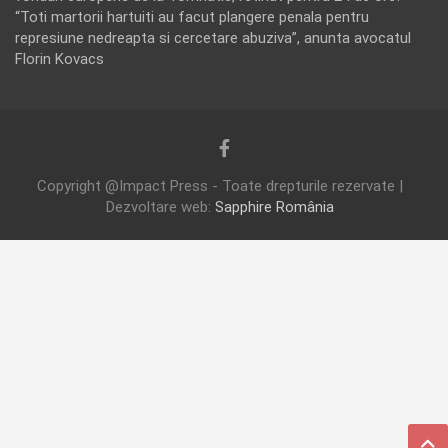
“Toti martorii hartuiti au facut plangere penala pentru
represiune nedreapta si cercetare abuziva”, anunta avocatul
Florin Kovacs
Copyright @Impact Press - Toate drepturile rezervate |
Dezvoltare web:
Sapphire România