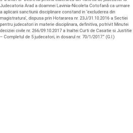
Judecatoria Arad a doamnei Lavinia-Nicoleta Cotofană ca urmare
a aplicarii sanctiunii disciplinare constand in ‘excluderea din
magistratura’, dispusa prin Hotararea nr. 23J/31.10.2016 a Sectiei
pentru judecatori in materie disciplinara, definitiva, potrivit Minutei
deciziei civile nr. 266/09.10.2017 a Inaltei Curti de Casatie si Justitie
– Completul de 5 judecatori, in dosarul nr. 70/1/2017.” (G.I.)