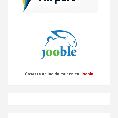
Gaseste un loc de munca cu
Jooble