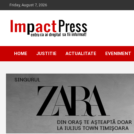
Skip
Friday, August 7, 2026
to
content
Pentru ca ai dreptul sa fii informat!
IMPACTPRESS
HOME
JUSTITIE
ACTUALITATE
EVENIMENT