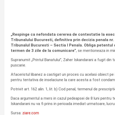
„Respinge ca nefondata cererea de contestatie la exec
Tribunalului Bucuresti, definitiva prin decizia penala n
Tribunalul Bucuresti – Sectia I Penala. Obliga petentul 
termen de 3 zile de la comunicare”
, se mentioneaza in mi
Supranumit „Printul Banatului”, Zaher Iskandarani a fugit din ta
puscarie.
Afaceristul libanez a castigat un proces cu acelasi obiect pe ro
pentru tentativa de inselaciune la care acesta a fost condamna
Potrivit art. 162 alin. 1, lit. b) Cod penal, termenul de prescr
Daca argumentul a mers in cazul pedeapsei de 8 luni pentru ten
Iskandarani nu va fi prins in perioada imediat urmatoare, lucru
Sursa:
ziare.com