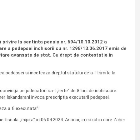
rivire la sentinta penala nr. 694/10.10.2012 a
are a pedepsei inchisorii cu nr. 1298/13.06.2017 emis de
iciare avansate de stat. Cu drept de contestatie in
ea pedepsei si inceteaza dreptul statului de a-l trimite la
convinga pe judecatori sa-l „ierte” de 8 luni de inchisoare
her Iskandarani invoca prescriptia executarii pedepsei.
aza a fi executata”.
fiscala „expira” in 06.04.2024. Asadar, in cazul in care Zaher