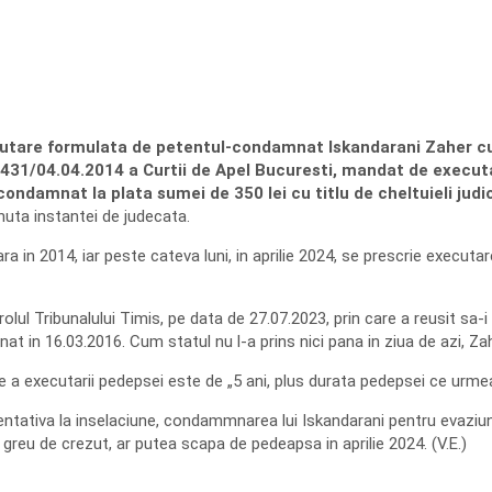
utare formulata de petentul-condamnat Iskandarani Zaher cu p
r. 431/04.04.2014 a Curtii de Apel Bucuresti, mandat de execut
condamnat la plata sumei de 350 lei cu titlu de cheltuieli jud
nuta instantei de judecata.
ra in 2014, iar peste cateva luni, in aprilie 2024, se prescrie executar
lul Tribunalului Timis, pe data de 27.07.2023, prin care a reusit sa-i 
t in 16.03.2016. Cum statul nu l-a prins nici pana in ziua de azi, Za
iptie a executarii pedepsei este de „5 ani, plus durata pedepsei ce urme
tativa la inselaciune, condammnarea lui Iskandarani pentru evaziune 
 greu de crezut, ar putea scapa de pedeapsa in aprilie 2024. (V.E.)