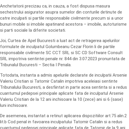
Anchetatorii precizau ca, in cauza, a fost dispusa masura
sechestrului asigurator asupra sumelor din conturile detinute de
catre inculpati si partile responsabile civilmente precum si a unor
bunuri mobile si imobile apatinand acestora – imobile, autoturisme
si parti sociale la diferite societati.
Joi, Curtea de Apel Bucuresti a luat act de retragerea apelurilor
formulate de inculpatul Golumbeanu Cezar Florin li de partile
responsabile civilmente SC CCT SRL si SC CD Software Consult
SRL impotriva sentintei penale nr. 844 din 3.07.2023 pronuntata de
Tribunalul Bucuresti – Sectia I Penala.
Totodata, instanta a admis apelurile declarate de inculpatii Arsenie
Valeriu Cristian si Tatomir Catalin impotriva aceleiasi sentinte
Tribunalului Bucuresti, a desfiintat in parte acea sentinta si a redus
cuantumul pedepsei principale aplicate fata de inculpatul Arsenie
Valeriu Cristian de la 12 ani inchisoare la 10 (zece) ani si 6 (sase)
luni inchisoare.
De asemenea, instantat a retinut aplicarea dispozitiilor art.75 alin.2
lit.b Cod penal in favoarea inculpatului Tatomir Catalin si a redus
cuantumul pedepsei principale aplicate fata de Tatomir de la 9 ani