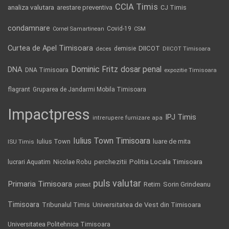
CCIA Timis
analiza valutara
arestare preventiva
CJ Timis
condamnare
Covid-19
Cornel Samartinean
CSM
Curtea de Apel Timisoara
DIICOT
demisie
deces
DIICOT Timisoara
Dominic Fritz
DNA
dosar penal
DNA Timisoara
expozitie Timisoara
flagrant
Gruparea de Jandarmi Mobila Timisoara
Impactpress
IPJ Timis
intrerupere furnizare apa
Iulius Town Timisoara
Iulius Town
luare de mita
ISU Timis
Politia Locala Timisoara
lucrari Aquatim
perchezitii
Nicolae Robu
puls valutar
Primaria Timisoara
Retim
Sorin Grindeanu
protest
Timisoara
Tribunalul Timis
Universitatea de Vest din Timisoara
Universitatea Politehnica Timisoara