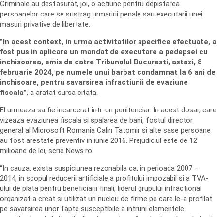
Criminale au desfasurat, joi, o actiune pentru depistarea
persoanelor care se sustrag urmaririi penale sau executarii unei
masuri privative de libertate.
”In acest context, in urma activitatilor specifice efectuate, a
fost pus in aplicare un mandat de executare a pedepsei cu
inchisoarea, emis de catre Tribunalul Bucuresti, astazi, 8
februarie 2024, pe numele unui barbat condamnat la 6 ani de
inchisoare, pentru savarsirea infractiunii de evaziune
fiscala”
, a aratat sursa citata.
El urmeaza sa fie incarcerat intr-un penitenciar. In acest dosar, care
vizeaza evaziunea fiscala si spalarea de bani, fostul director
general al Microsoft Romania Calin Tatomir si alte sase persoane
au fost arestate preventiv in iunie 2016. Prejudiciul este de 12
milioane de lei, scrie News.ro.
“In cauza, exista suspiciunea rezonabila ca, in perioada 2007 –
2014, in scopul reducerii artificiale a profitului impozabil si a TVA-
ului de plata pentru beneficiarii finali, liderul grupului infractional
organizat a creat si utilizat un nucleu de firme pe care le-a profilat
pe savarsirea unor fapte susceptibile a intruni elementele