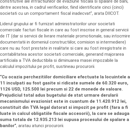
constitutive ale infractiunilor de evaziune fiscala si spalare de bani,
dintre acestea, in cadrul verificarilor, fiind identificate cinci (cinci)
societati cu un comportament fiscal inadecvat”, arata DIICOT.
Liderul grupului ar fi furnizat administratorilor unor societati
comerciale facturi fiscale in care au fost inscrise in general servicii
de IT (dar si servicii de livrare materiale promotionale, sau intocmire
documentatii in domeniul constructiilor, comision si intermediere)
care nu au fost prestate in realitate si care au fost inregistrate in
contabilitatea acestor societati comerciale, generand majorarea
artificiala a TVA deductibila si diminuarea masei impozabile la
calculul impozitului pe profit, sustineau procurorii.
“Cu ocazia perchezitiilor domiciliare efectuate la locuintele a
11 inculpati au fost gasite si ridicate sumele de 60.320 euro,
1126 USD, 125.500 lei precum si 22 de monede de valoare.
Prejudiciul total adus bugetului de stat urmare derularii
mecanismului evazionist este in cuantum de 11.420.912 lei,
constituit din TVA legal datorat si impozit pe profit (fara a fi
luate in calcul obligatiile fiscale accesorii), la care se adauga
suma totala de 12.935.213 lei supusa procesului de spalare a
banilor”
, aratau atunci procurorii.