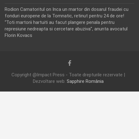
Rodion Camatoritul
on
Inca un martor din dosarul fraudei cu
fonduri europene de la Tomnatic, retinut pentru 24 de ore!
“Toti martorii hartuiti au facut plangere penala pentru
represiune nedreapta si cercetare abuziva”, anunta avocatul
Florin Kovacs
Copyright @Impact Press - Toate drepturile rezervate |
Dezvoltare web:
Sapphire România