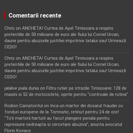
Comentarii recente
Chris
on
ANCHETA! Curtea de Apel Timisoara a respins
pretentiile de 50 milioane de euro ale fiului lui Cornel Urcan,
daune pentru abuzurile justitiei impotriva tatalui sau! Urmează
CEDO!
Chris
on
ANCHETA! Curtea de Apel Timisoara a respins
pretentiile de 50 milioane de euro ale fiului lui Cornel Urcan,
daune pentru abuzurile justitiei impotriva tatalui sau! Urmează
CEDO!
jalalive piala dunia
on
Filtru rutier pe strazile Timisoarei: 128 de
masini si 52 de motociclete, oprite pentru “controale de rutina”
Rodion Camatoritul
on
Inca un martor din dosarul fraudei cu
fonduri europene de la Tomnatic, retinut pentru 24 de ore!
“Toti martorii hartuiti au facut plangere penala pentru
represiune nedreapta si cercetare abuziva”, anunta avocatul
Florin Kovacs