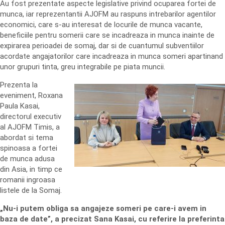
Au fost prezentate aspecte legislative privind ocuparea fortei de
munca, iar reprezentantii AJOFM au raspuns intrebarilor agentilor
economici, care s-au interesat de locurile de munca vacante,
beneficiile pentru somerii care se incadreaza in munca inainte de
expirarea perioadei de somaj, dar si de cuantumul subventiilor
acordate angajatorilor care incadreaza in munca someri apartinand
unor grupuri tinta, greu integrabile pe piata muncii.
Prezenta la
eveniment, Roxana
Paula Kasai,
directorul executiv
al AJOFM Timis, a
abordat si tema
spinoasa a fortei
de munca adusa
din Asia, in timp ce
romanii ingroasa
listele de la Somaj.
„Nu-i putem obliga sa angajeze someri pe care-i avem in
baza de date”, a precizat Sana Kasai, cu referire la preferinta