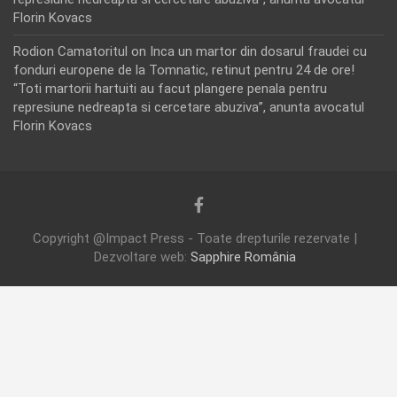
Florin Kovacs
Rodion Camatoritul
on
Inca un martor din dosarul fraudei cu
fonduri europene de la Tomnatic, retinut pentru 24 de ore!
“Toti martorii hartuiti au facut plangere penala pentru
represiune nedreapta si cercetare abuziva”, anunta avocatul
Florin Kovacs
Copyright @Impact Press - Toate drepturile rezervate |
Dezvoltare web:
Sapphire România