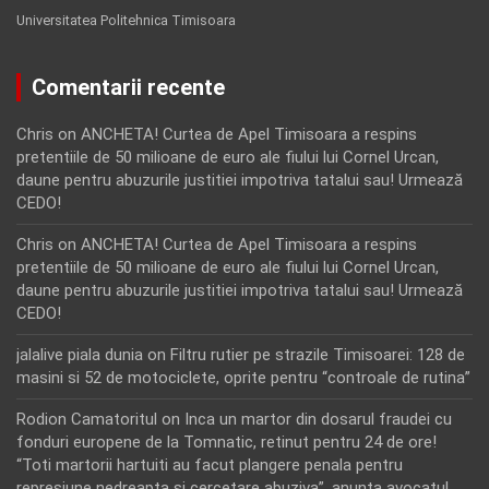
Universitatea Politehnica Timisoara
Comentarii recente
Chris
on
ANCHETA! Curtea de Apel Timisoara a respins
pretentiile de 50 milioane de euro ale fiului lui Cornel Urcan,
daune pentru abuzurile justitiei impotriva tatalui sau! Urmează
CEDO!
Chris
on
ANCHETA! Curtea de Apel Timisoara a respins
pretentiile de 50 milioane de euro ale fiului lui Cornel Urcan,
daune pentru abuzurile justitiei impotriva tatalui sau! Urmează
CEDO!
jalalive piala dunia
on
Filtru rutier pe strazile Timisoarei: 128 de
masini si 52 de motociclete, oprite pentru “controale de rutina”
Rodion Camatoritul
on
Inca un martor din dosarul fraudei cu
fonduri europene de la Tomnatic, retinut pentru 24 de ore!
“Toti martorii hartuiti au facut plangere penala pentru
represiune nedreapta si cercetare abuziva”, anunta avocatul