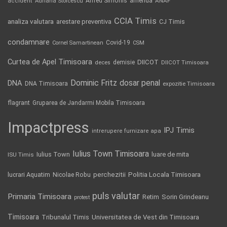
Alfred Simonis
amenda
ANAF
accident
Adriana Stoicescu
CCIA Timis
analiza valutara
arestare preventiva
CJ Timis
condamnare
Covid-19
Cornel Samartinean
CSM
Curtea de Apel Timisoara
DIICOT
demisie
deces
DIICOT Timisoara
Dominic Fritz
DNA
dosar penal
DNA Timisoara
expozitie Timisoara
flagrant
Gruparea de Jandarmi Mobila Timisoara
Impactpress
IPJ Timis
intrerupere furnizare apa
Iulius Town Timisoara
Iulius Town
luare de mita
ISU Timis
Politia Locala Timisoara
lucrari Aquatim
perchezitii
Nicolae Robu
puls valutar
Primaria Timisoara
Retim
Sorin Grindeanu
protest
Timisoara
Tribunalul Timis
Universitatea de Vest din Timisoara