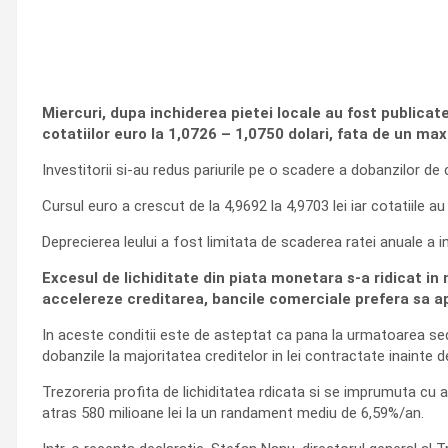
Miercuri, dupa inchiderea pietei locale au fost publicat
cotatiilor euro la 1,0726 – 1,0750 dolari, fata de un max
Investitorii si-au redus pariurile pe o scadere a dobanzilor d
Cursul euro a crescut de la 4,9692 la 4,9703 lei iar cotatiile au 
Deprecierea leului a fost limitata de scaderea ratei anuale a i
Excesul de lichiditate din piata monetara s-a ridicat in ma
accelereze creditarea, bancile comerciale prefera sa a
In aceste conditii este de asteptat ca pana la urmatoarea sedi
dobanzile la majoritatea creditelor in lei contractate inainte de 
Trezoreria profita de lichiditatea rdicata si se imprumuta cu avi
atras 580 milioane lei la un randament mediu de 6,59%/an.