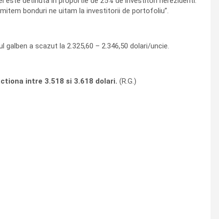
lei este detinuta in proportie de 25% de investitori nerezidenti.
emitem bonduri ne uitam la investitorii de portofoliu”.
l galben a scazut la 2.325,60 – 2.346,50 dolari/uncie.
tiona intre 3.518 si 3.618 dolari.
(R.G.)