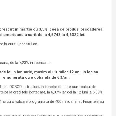
u crescut in martie cu 3,5%, ceea ce produs joi scaderea
i americane a sarit de la 4,5748 la 4,6322 lei.
e in cursul acestui an.
eana, de la 7,23% in februarie.
de lei in ianuarie, maxim al ultimilor 12 ani. In loc sa
ste remunerata cu o dobanda de 6%/an.
cele ROBOR la trei luni, in functie de care sunt calculate
lor la creditele ipotecare, la 6,07% iar cel la 12 luni la 6,08%.
2031 si cu o valoare programata de 400 milioane lei, Finantele au