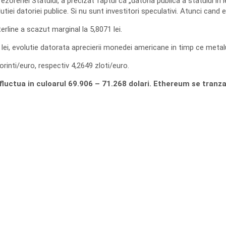
ezoreriei Statului, a precizat faptul ca „datoria publica a statului in 
utiei datoriei publice. Si nu sunt investitori speculativi. Atunci cand 
sterline a scazut marginal la 5,8071 lei.
 lei, evolutie datorata aprecierii monedei americane in timp ce metalu
rinti/euro, respectiv 4,2649 zloti/euro.
fluctua in culoarul 69.906 – 71.268 dolari. Ethereum se tranzac