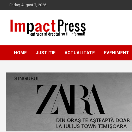
Skip
Friday, August 7, 2026
to
content
Pentru ca ai dreptul sa fii informat!
IMPACTPRESS
HOME
JUSTITIE
ACTUALITATE
EVENIMENT