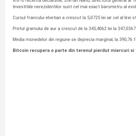
Intr-o recenta declaratie, Stefan Nanu, directorul general al Tr
Investitiile nerezidentilor sunt cel mai exact barometru al evol
Cursul francului elvetian a crescut la 5,0725 lei iar cel al lirei 
Pretul gramului de aur a crescut de la 345,4062 lei la 347,0367
Media monedelor din regiune se deprecia marginal, la 390,76 fo
Bitcoin recupera o parte din terenul pierdut miercuri si 