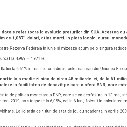
e datele referitoare la evolutia preturilor din SUA. Acestea a
im de 1,0871 dolari, atins marti. In piata locala, cursul monede
e catre Rezerva Federala in iunie si mizeaza acum pe o singura reducer
urcat la 4,969 – 4,971 lei.
nflatiei la 6,61% in martie, una dintre cele mai mari din Uniunea Europ
rtie la o medie zilnica de circa 45 miliarde lei, de la 61 miliar
peleze la facilitatea de depozit pe care o ofera BNR, care e
nta de politica monetara a BNR, care se va desfasura in 13 mai, indi
mai 2019, sa stagneze la 6,05%, cel la 6 luni, folosit la calcularea rate
ditate. La licitatia de titluri de stat de joi, cu scadenta in aprilie 