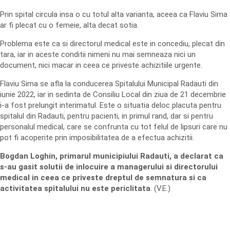
Prin spital circula insa o cu totul alta varianta, aceea ca Flaviu Sima
ar fi plecat cu o femeie, alta decat sotia.
Problema este ca si directorul medical este in concediu, plecat din
tara, iar in aceste conditii nimeni nu mai semneaza nici un
document, nici macar in ceea ce priveste achizitiile urgente.
Flaviu Sima se afla la conducerea Spitalului Municipal Radauti din
iunie 2022, iar in sedinta de Consiliu Local din ziua de 21 decembrie
i-a fost prelungit interimatul. Este o situatia deloc placuta pentru
spitalul din Radauti, pentru pacienti, in primul rand, dar si pentru
personalul medical, care se confrunta cu tot felul de lipsuri care nu
pot fi acoperite prin imposibilitatea de a efectua achizitii.
Bogdan Loghin, primarul municipiului Radauti, a declarat ca
s-au gasit solutii de inlocuire a managerului si directorului
medical in ceea ce priveste dreptul de semnatura si ca
activitatea spitalului nu este periclitata
. (V.E.)