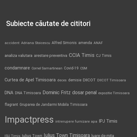
Subiecte căutate de cititori
Alfred Simonis
amenda
ANAF
accident
Adriana Stoicescu
CCIA Timis
analiza valutara
arestare preventiva
CJ Timis
condamnare
Covid-19
Cornel Samartinean
CSM
Curtea de Apel Timisoara
DIICOT
demisie
deces
DIICOT Timisoara
Dominic Fritz
DNA
dosar penal
DNA Timisoara
expozitie Timisoara
flagrant
Gruparea de Jandarmi Mobila Timisoara
Impactpress
IPJ Timis
intrerupere furnizare apa
Iulius Town Timisoara
Iulius Town
luare de mita
ISU Timis