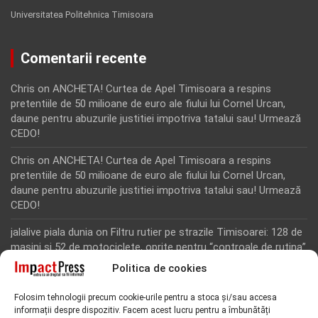
Universitatea Politehnica Timisoara
Comentarii recente
Chris
on
ANCHETA! Curtea de Apel Timisoara a respins
pretentiile de 50 milioane de euro ale fiului lui Cornel Urcan,
daune pentru abuzurile justitiei impotriva tatalui sau! Urmează
CEDO!
Chris
on
ANCHETA! Curtea de Apel Timisoara a respins
pretentiile de 50 milioane de euro ale fiului lui Cornel Urcan,
daune pentru abuzurile justitiei impotriva tatalui sau! Urmează
CEDO!
jalalive piala dunia
on
Filtru rutier pe strazile Timisoarei: 128 de
masini si 52 de motociclete, oprite pentru “controale de rutina”
Politica de cookies
Rodion Camatoritul
on
Inca un martor din dosarul fraudei cu
fonduri europene de la Tomnatic, retinut pentru 24 de ore!
Folosim tehnologii precum cookie-urile pentru a stoca și/sau accesa
“Toti martorii hartuiti au facut plangere penala pentru
informații despre dispozitiv. Facem acest lucru pentru a îmbunătăți