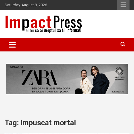
Skip
Saturday, August 8, 2026
to
content
Pentru ca ai dreptul sa fii informat!
IMPACTPRESS
Tag:
impuscat mortal