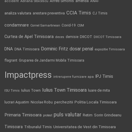
Alfred Simonis
amenda
ANAF
accident
Adriana Stoicescu
CCIA Timis
analiza valutara
arestare preventiva
CJ Timis
condamnare
Covid-19
Cornel Samartinean
CSM
Curtea de Apel Timisoara
DIICOT
demisie
deces
DIICOT Timisoara
Dominic Fritz
DNA
dosar penal
DNA Timisoara
expozitie Timisoara
flagrant
Gruparea de Jandarmi Mobila Timisoara
Impactpress
IPJ Timis
intrerupere furnizare apa
Iulius Town Timisoara
Iulius Town
luare de mita
ISU Timis
Politia Locala Timisoara
lucrari Aquatim
perchezitii
Nicolae Robu
puls valutar
Primaria Timisoara
Retim
Sorin Grindeanu
protest
Timisoara
Tribunalul Timis
Universitatea de Vest din Timisoara