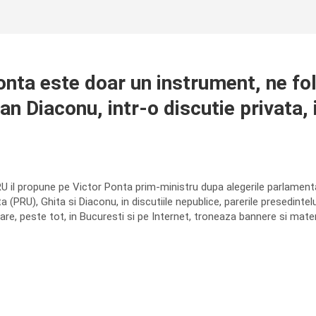
 este doar un instrument, ne folo
an Diaconu, intr-o discutie privata,
U il propune pe Victor Ponta prim-ministru dupa alegerile parlamentar
 (PRU), Ghita si Diaconu, in discutiile nepublice, parerile presedinte
 care, peste tot, in Bucuresti si pe Internet, troneaza bannere si mate