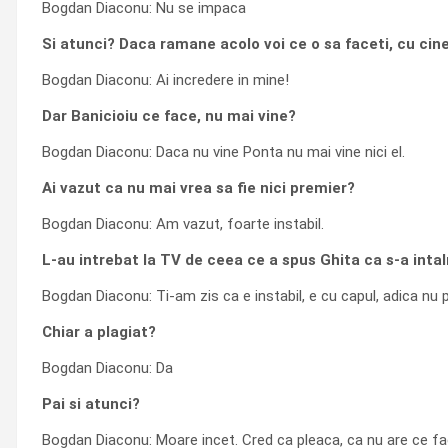
Bogdan Diaconu: Nu se impaca
Si atunci? Daca ramane acolo voi ce o sa faceti, cu cine
Bogdan Diaconu: Ai incredere in mine!
Dar Banicioiu ce face, nu mai vine?
Bogdan Diaconu: Daca nu vine Ponta nu mai vine nici el.
Ai vazut ca nu mai vrea sa fie nici premier?
Bogdan Diaconu: Am vazut, foarte instabil.
L-au intrebat la TV de ceea ce a spus Ghita ca s-a intaln
Bogdan Diaconu: Ti-am zis ca e instabil, e cu capul, adica nu po
Chiar a plagiat?
Bogdan Diaconu: Da
Pai si atunci?
Bogdan Diaconu: Moare incet. Cred ca pleaca, ca nu are ce f