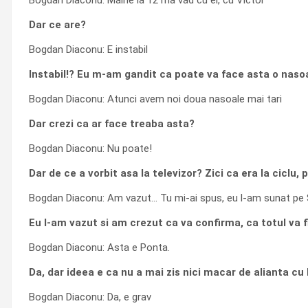
Bogdan Diaconu: Maine la 12 ma vad cu el, cu Victor
Dar ce are?
Bogdan Diaconu: E instabil
Instabil!? Eu m-am gandit ca poate va face asta o nas
Bogdan Diaconu: Atunci avem noi doua nasoale mai tari
Dar crezi ca ar face treaba asta?
Bogdan Diaconu: Nu poate!
Dar de ce a vorbit asa la televizor? Zici ca era la ciclu
Bogdan Diaconu: Am vazut… Tu mi-ai spus, eu l-am sunat pe Se
Eu l-am vazut si am crezut ca va confirma, ca totul va 
Bogdan Diaconu: Asta e Ponta.
Da, dar ideea e ca nu a mai zis nici macar de alianta cu
Bogdan Diaconu: Da, e grav