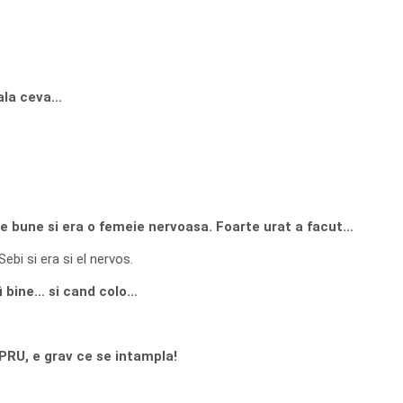
oala ceva…
, pe bune si era o femeie nervoasa. Foarte urat a facut…
bi si era si el nervos.
fi bine… si cand colo…
 PRU, e grav ce se intampla!