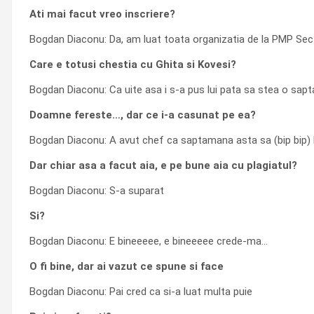
Ati mai facut vreo inscriere?
Bogdan Diaconu: Da, am luat toata organizatia de la PMP Sec
Care e totusi chestia cu Ghita si Kovesi?
Bogdan Diaconu: Ca uite asa i s-a pus lui pata sa stea o sap
Doamne fereste…, dar ce i-a casunat pe ea?
Bogdan Diaconu: A avut chef ca saptamana asta sa (bip bip) 
Dar chiar asa a facut aia, e pe bune aia cu plagiatul?
Bogdan Diaconu: S-a suparat
Si?
Bogdan Diaconu: E bineeeee, e bineeeee crede-ma…
O fi bine, dar ai vazut ce spune si face
Bogdan Diaconu: Pai cred ca si-a luat multa puie