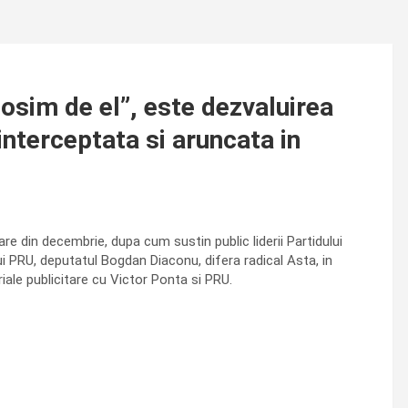
sim de el”, este dezvaluirea
 interceptata si aruncata in
e din decembrie, dupa cum sustin public liderii Partidului
lui PRU, deputatul Bogdan Diaconu, difera radical Asta, in
riale publicitare cu Victor Ponta si PRU.