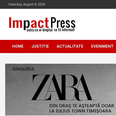
Skip
Saturday, August 8, 2026
to
content
Pentru ca ai dreptul sa fii informat!
IMPACTPRESS
HOME
JUSTITIE
ACTUALITATE
EVENIMENT