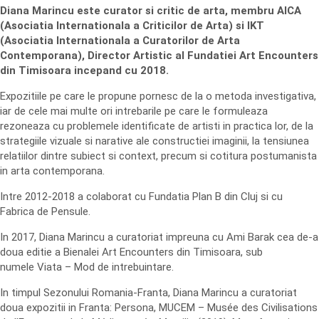
Diana Marincu este curator si critic de arta, membru AICA
(Asociatia Internationala a Criticilor de Arta) si IKT
(Asociatia Internationala a Curatorilor de Arta
Contemporana), Director Artistic al Fundatiei Art Encounters
din Timisoara incepand cu 2018.
Expozitiile pe care le propune pornesc de la o metoda investigativa,
iar de cele mai multe ori intrebarile pe care le formuleaza
rezoneaza cu problemele identificate de artisti in practica lor, de la
strategiile vizuale si narative ale constructiei imaginii, la tensiunea
relatiilor dintre subiect si context, precum si cotitura postumanista
in arta contemporana.
Intre 2012-2018 a colaborat cu Fundatia Plan B din Cluj si cu
Fabrica de Pensule.
In 2017, Diana Marincu a curatoriat impreuna cu Ami Barak cea de-a
doua editie a Bienalei Art Encounters din Timisoara, sub
numele Viata – Mod de intrebuintare.
In timpul Sezonului Romania-Franta, Diana Marincu a curatoriat
doua expozitii in Franta: Persona, MUCEM – Musée des Civilisations