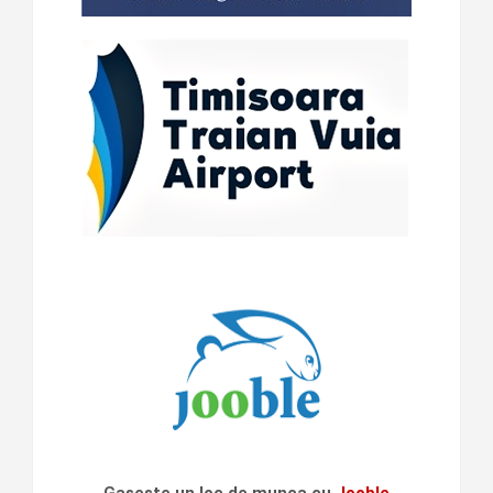
Gaseste un loc de munca cu
Jooble