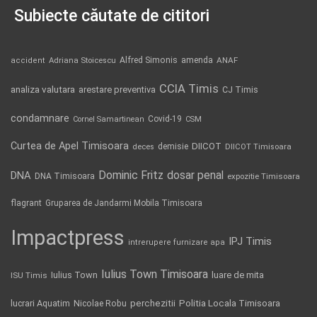
Subiecte căutate de cititori
Alfred Simonis
amenda
ANAF
accident
Adriana Stoicescu
CCIA Timis
analiza valutara
arestare preventiva
CJ Timis
condamnare
Covid-19
Cornel Samartinean
CSM
Curtea de Apel Timisoara
DIICOT
demisie
deces
DIICOT Timisoara
Dominic Fritz
DNA
dosar penal
DNA Timisoara
expozitie Timisoara
flagrant
Gruparea de Jandarmi Mobila Timisoara
Impactpress
IPJ Timis
intrerupere furnizare apa
Iulius Town Timisoara
Iulius Town
luare de mita
ISU Timis
Politia Locala Timisoara
lucrari Aquatim
perchezitii
Nicolae Robu