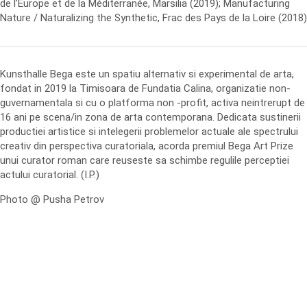
de l’Europe et de la Méditerranée, Marsilia (2019); Manufacturing
Nature / Naturalizing the Synthetic, Frac des Pays de la Loire (2018)
Kunsthalle Bega este un spatiu alternativ si experimental de arta,
fondat in 2019 la Timisoara de Fundatia Calina, organizatie non-
guvernamentala si cu o platforma non -profit, activa neintrerupt de
16 ani pe scena/in zona de arta contemporana. Dedicata sustinerii
productiei artistice si intelegerii problemelor actuale ale spectrului
creativ din perspectiva curatoriala, acorda premiul Bega Art Prize
unui curator roman care reuseste sa schimbe regulile perceptiei
actului curatorial. (I.P.)
Photo @ Pusha Petrov