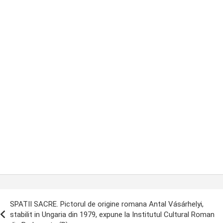
ost
SPATII SACRE. Pictorul de origine romana Antal Vásárhelyi,
avigation
stabilit in Ungaria din 1979, expune la Institutul Cultural Roman