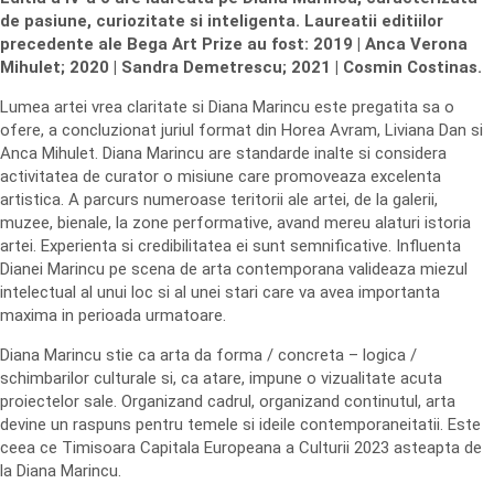
de pasiune, curiozitate si inteligenta. Laureatii editiilor
precedente ale Bega Art Prize au fost: 2019 | Anca Verona
Mihulet; 2020 | Sandra Demetrescu; 2021 | Cosmin Costinas.
Lumea artei vrea claritate si Diana Marincu este pregatita sa o
ofere, a concluzionat juriul format din Horea Avram, Liviana Dan si
Anca Mihulet. Diana Marincu are standarde inalte si considera
activitatea de curator o misiune care promoveaza excelenta
artistica. A parcurs numeroase teritorii ale artei, de la galerii,
muzee, bienale, la zone performative, avand mereu alaturi istoria
artei. Experienta si credibilitatea ei sunt semnificative. Influenta
Dianei Marincu pe scena de arta contemporana valideaza miezul
intelectual al unui loc si al unei stari care va avea importanta
maxima in perioada urmatoare.
Diana Marincu stie ca arta da forma / concreta – logica /
schimbarilor culturale si, ca atare, impune o vizualitate acuta
proiectelor sale. Organizand cadrul, organizand continutul, arta
devine un raspuns pentru temele si ideile contemporaneitatii. Este
ceea ce Timisoara Capitala Europeana a Culturii 2023 asteapta de
la Diana Marincu.