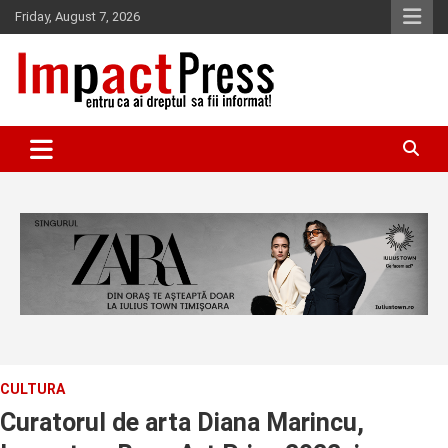
Skip
Friday, August 7, 2026
to
content
Pentru ca ai dreptul sa fii informat!
IMPACTPRESS
CULTURA
Curatorul de arta Diana Marincu,