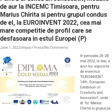
de aur la INCEMC Timisoara, pentru
Marius Chirita si pentru grupul condus
de el, la EUROINVENT 2022, cea mai
mare competitie de profil care se
desfasoara in estul Europei (P)
June 1, 2022
Impact Press
No Comments
In perioada 26-28
mai 2022, la Iasi, a
avut loc expozitia
de inventica
“EUROINVENT
14th European
Exhibition of
Creativity and
Innovation”, unde
dr. fiz. Marius
Chirita si grupul pe