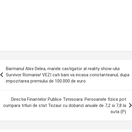
ost
Barmanul Alex Delea, marele castigator al reality show-ului
avigation
Survivor Romania! VEZI cati bani va incasa constanteanul, dupa
impozitarea premiului de 100.000 de euro
Directia Finantelor Publice Timisoara: Persoanele fizice pot
cumpara titluri de stat Tezaur cu dobanzi anuale de 7,2 si 7,8 la
suta (P)