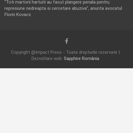
“Toti martorii hartuiti au facut plangere penala pentru
represiune nedreapta si cercetare abuziva”, anunta avocatul
Florin Kovacs
Copyright @Impact Press - Toate drepturile rezervate |
Dezvoltare web:
Sapphire România