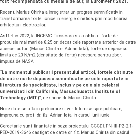
fost recompensata cu medalia de aur, la Euroinvent 2021.
Recent, Marius Chirita a inregistrat un progres semnificativ in
transformarea fortei ionice in energie cinetica, prin modificarea
arhitecturii electrozilor.
Astfel, in 2022, la INCEMC Timisoara s-au obtinut forte de
propulsie mai mari de 8,25 ori decat cele raportate anterior de catre
aceeasi autori (Marius Chirita si Adrian Ieta), forte ce depasesc
limita de 20 N/m2 (densitate de forta) necesara pentru zbor,
impusa de NASA.
“La momentul publicarii prezentului articol, fortele obtinute
de catre noi le depasesc semnificativ pe cele raportate in
literatura de specialitate, inclusiv pe cele ale celebrei
universitatii din California, Massachusetts Institute of
Technology (MIT)”
, ne spune dr. Marius Chirita.
Noile date se afla in prelucrare si vor fi trimise spre publicare,
impreuna cu prof. dr. fiz. Adrian Ieta, in cursul lunii iunie.
Cercetarile sunt finantate in baza proiectului CCCDI, PN-III-P2-2.1-
PED-2019-3646 castigat de catre dr. fiz. Marius Chirita din cadrul