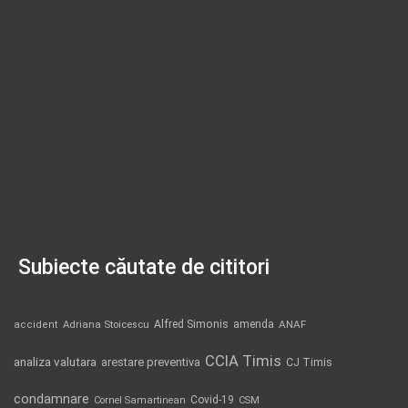
Subiecte căutate de cititori
Alfred Simonis
amenda
ANAF
accident
Adriana Stoicescu
CCIA Timis
analiza valutara
arestare preventiva
CJ Timis
condamnare
Covid-19
Cornel Samartinean
CSM