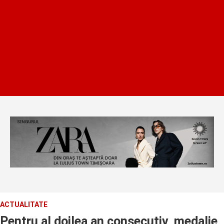
ACTUALITATE
Pentru al doilea an consecutiv, medalie