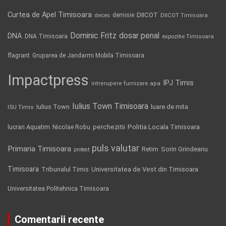
Curtea de Apel Timisoara
DIICOT
demisie
deces
DIICOT Timisoara
Dominic Fritz
DNA
dosar penal
DNA Timisoara
expozitie Timisoara
flagrant
Gruparea de Jandarmi Mobila Timisoara
Impactpress
IPJ Timis
intrerupere furnizare apa
Iulius Town Timisoara
Iulius Town
luare de mita
ISU Timis
Politia Locala Timisoara
lucrari Aquatim
perchezitii
Nicolae Robu
puls valutar
Primaria Timisoara
Retim
Sorin Grindeanu
protest
Timisoara
Tribunalul Timis
Universitatea de Vest din Timisoara
Universitatea Politehnica Timisoara
Comentarii recente