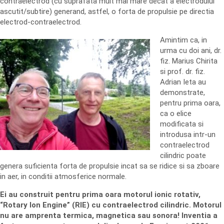
contraelectrod (cu suprafata mult mai mare decat a electrodului
ascutit/subtire) generand, astfel, o forta de propulsie pe directia
electrod-contraelectrod.
Amintim ca, in
urma cu doi ani, dr.
fiz. Marius Chirita
si prof. dr. fiz.
Adrian Ieta au
demonstrate,
pentru prima oara,
ca o elice
modificata si
introdusa intr-un
contraelectrod
cilindric poate
genera suficienta forta de propulsie incat sa se ridice si sa zboare
in aer, in conditii atmosferice normale.
Ei au construit pentru prima oara motorul ionic rotativ,
“Rotary Ion Engine” (RIE) cu contraelectrod cilindric. Motorul
nu are amprenta termica, magnetica sau sonora! Inventia a