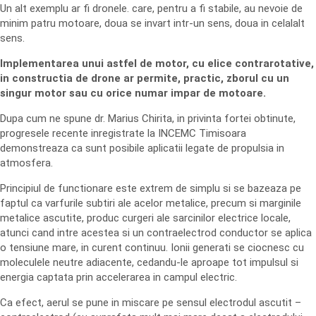
Un alt exemplu ar fi dronele. care, pentru a fi stabile, au nevoie de
minim patru motoare, doua se invart intr-un sens, doua in celalalt
sens.
Implementarea unui astfel de motor, cu elice contrarotative,
in constructia de drone ar permite, practic, zborul cu un
singur motor sau cu orice numar impar de motoare.
Dupa cum ne spune dr. Marius Chirita, in privinta fortei obtinute,
progresele recente inregistrate la INCEMC Timisoara
demonstreaza ca sunt posibile aplicatii legate de propulsia in
atmosfera.
Principiul de functionare este extrem de simplu si se bazeaza pe
faptul ca varfurile subtiri ale acelor metalice, precum si marginile
metalice ascutite, produc curgeri ale sarcinilor electrice locale,
atunci cand intre acestea si un contraelectrod conductor se aplica
o tensiune mare, in curent continuu. Ionii generati se ciocnesc cu
moleculele neutre adiacente, cedandu-le aproape tot impulsul si
energia captata prin accelerarea in campul electric.
Ca efect, aerul se pune in miscare pe sensul electrodul ascutit –