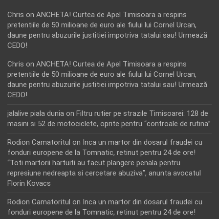
Chris
on
ANCHETA! Curtea de Apel Timisoara a respins
pretentiile de 50 milioane de euro ale fiului lui Cornel Urcan,
daune pentru abuzurile justitiei impotriva tatalui sau! Urmează
CEDO!
Chris
on
ANCHETA! Curtea de Apel Timisoara a respins
pretentiile de 50 milioane de euro ale fiului lui Cornel Urcan,
daune pentru abuzurile justitiei impotriva tatalui sau! Urmează
CEDO!
jalalive piala dunia
on
Filtru rutier pe strazile Timisoarei: 128 de
masini si 52 de motociclete, oprite pentru “controale de rutina”
Rodion Camatoritul
on
Inca un martor din dosarul fraudei cu
fonduri europene de la Tomnatic, retinut pentru 24 de ore!
“Toti martorii hartuiti au facut plangere penala pentru
represiune nedreapta si cercetare abuziva”, anunta avocatul
Florin Kovacs
Rodion Camatoritul
on
Inca un martor din dosarul fraudei cu
fonduri europene de la Tomnatic, retinut pentru 24 de ore!